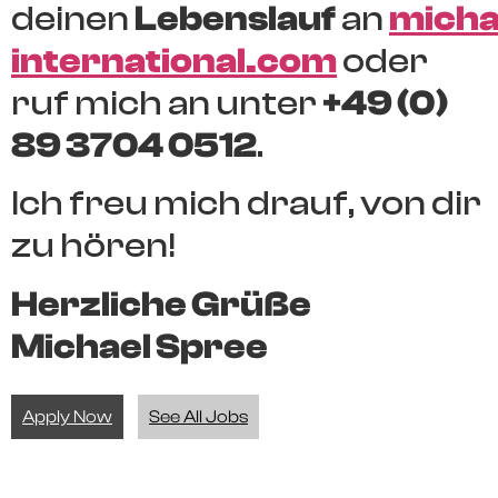
deinen
Lebenslauf
an
micha
international.com
oder
ruf mich an unter
+49 (0)
89 3704 0512
.
Ich freu mich drauf, von dir
zu hören!
Herzliche Grüße
Michael Spree
Apply Now
See All Jobs