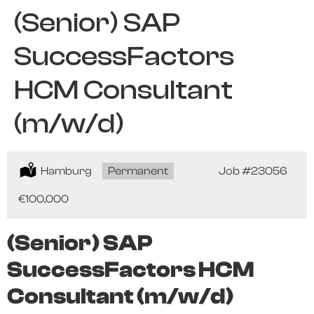
(Senior) SAP
SuccessFactors
HCM Consultant
(m/w/d)
Location:
Hamburg
Type:
Permanent
Job
#23056
Salary:
€100,000
(Senior) SAP
SuccessFactors HCM
Consultant (m/w/d)