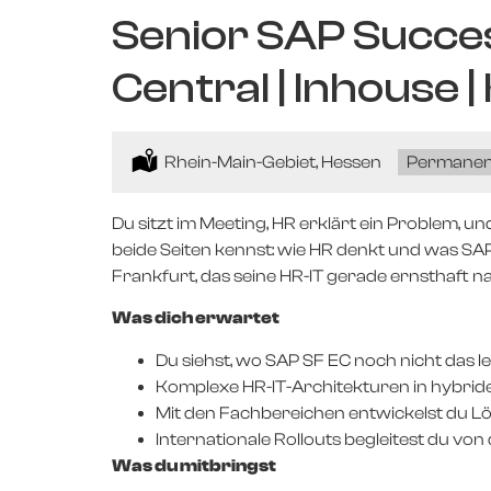
Senior SAP Succe
Central | Inhouse |
Location:
Rhein-Main-Gebiet, Hessen
Type:
Permanen
Du sitzt im Meeting, HR erklärt ein Problem, un
beide Seiten kennst: wie HR denkt und was 
Frankfurt, das seine HR-IT gerade ernsthaft n
Was dich erwartet
Du siehst, wo SAP SF EC noch nicht das le
Komplexe HR-IT-Architekturen in hybri
Mit den Fachbereichen entwickelst du 
Internationale Rollouts begleitest du von
Was du mitbringst