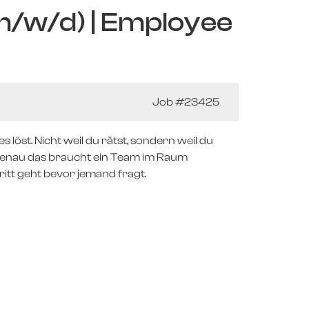
m/w/d) | Employee
Job
#23425
 löst. Nicht weil du rätst, sondern weil du
Genau das braucht ein Team im Raum
itt geht bevor jemand fragt.