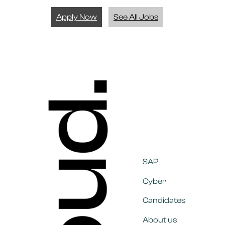
Apply Now
See All Jobs
SAP
Cyber
Candidates
About us