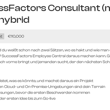
ssFactors Consultant (
 hybrid
t
Salary:
€110,000
d du weißt schon nach zwei Sätzen, wo es hakt und wie man es
SAP SuccessFactors Employee Central daraus machen kann. 
ach vorne bringt und jemanden sucht, der den nächsten Schr
istet, was es könnte, und machst daraus ein Projekt
den Cloud- und On-Premise-Umgebungen sind dein Terrain
Lösungen, bevor die ersten Beschwerden kommen
 der ersten Idee bis zum Go-live