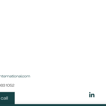
international.com
983 1052
call