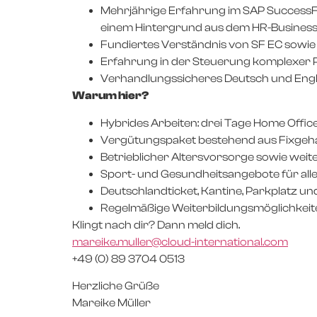
Mehrjährige Erfahrung im SAP SuccessFac
einem Hintergrund aus dem HR-Business, 
Fundiertes Verständnis von SF EC sowi
Erfahrung in der Steuerung komplexer Pr
Verhandlungssicheres Deutsch und Engl
Warum hier?
Hybrides Arbeiten: drei Tage Home Office
Vergütungspaket bestehend aus Fixgehal
Betrieblicher Altersvorsorge sowie we
Sport- und Gesundheitsangebote für alle,
Deutschlandticket, Kantine, Parkplatz u
Regelmäßige Weiterbildungsmöglichkeite
Klingt nach dir? Dann meld dich.
mareike.muller@cloud-international.com
+49 (0) 89 3704 0513
Herzliche Grüße
Mareike Müller