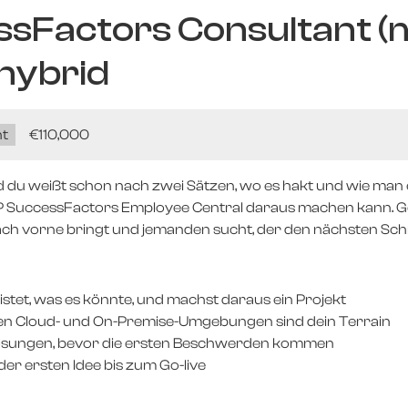
ssFactors Consultant (
 hybrid
t
Salary:
€110,000
d du weißt schon nach zwei Sätzen, wo es hakt und wie man es
SAP SuccessFactors Employee Central daraus machen kann. 
ach vorne bringt und jemanden sucht, der den nächsten Schr
istet, was es könnte, und machst daraus ein Projekt
den Cloud- und On-Premise-Umgebungen sind dein Terrain
Lösungen, bevor die ersten Beschwerden kommen
 der ersten Idee bis zum Go-live