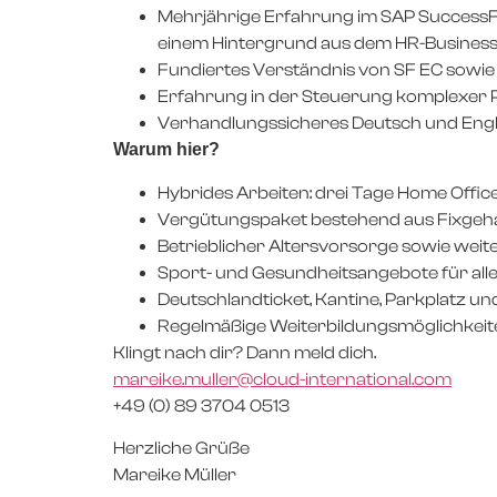
Mehrjährige Erfahrung im SAP SuccessFac
einem Hintergrund aus dem HR-Business, 
Fundiertes Verständnis von SF EC sowi
Erfahrung in der Steuerung komplexer Pr
Verhandlungssicheres Deutsch und Engl
Warum hier?
Hybrides Arbeiten: drei Tage Home Office
Vergütungspaket bestehend aus Fixgehal
Betrieblicher Altersvorsorge sowie we
Sport- und Gesundheitsangebote für alle,
Deutschlandticket, Kantine, Parkplatz u
Regelmäßige Weiterbildungsmöglichkeite
Klingt nach dir? Dann meld dich.
mareike.muller@cloud-international.com
+49 (0) 89 3704 0513
Herzliche Grüße
Mareike Müller