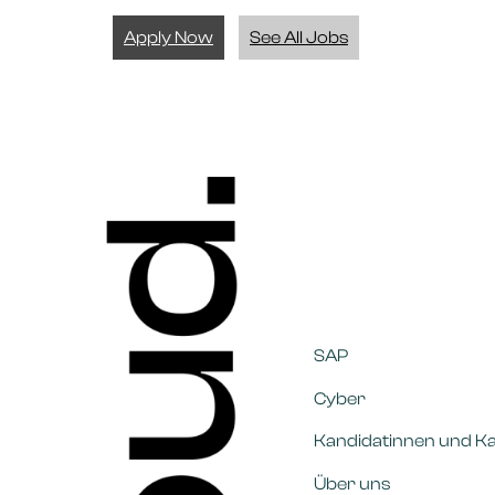
Apply Now
See All Jobs
SAP
Cyber
Kandidatinnen und K
Über uns