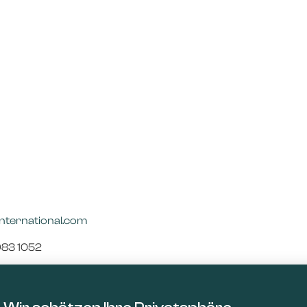
international.com
983 1052
Sie
ruf