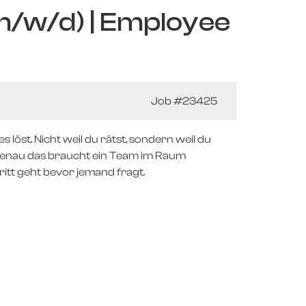
m/w/d) | Employee
Job
#23425
 löst. Nicht weil du rätst, sondern weil du
Genau das braucht ein Team im Raum
itt geht bevor jemand fragt.